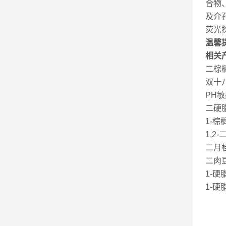
合物
及介
荧光
温馨
相关
二棕榈
双十八
PH敏
二硬脂
1-棕
1,2
二月桂
二肉豆
1-硬
1-硬脂