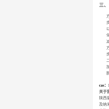
三、
cas：
关于
陕西
及纳