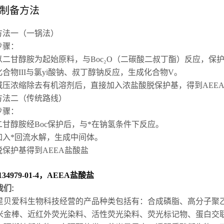
制备方法
方法一（一锅法）
步骤
：
以二甘醇胺为起始原料，与Boc₂O（二碳酸二叔丁酯）反应，保护
化合物III与氯yi酸钠、叔丁醇钠反应，生成化合物V。
减压浓缩除去有机溶剂后，直接加入浓盐酸脱保护基，得到AEE
方法二（传统路线）
步骤
：
二甘醇胺经Boc保护后，与*在钠氢条件下反应。
加入*回流水解，生成中间体。
脱保护基得到AEEA盐酸盐
134979-01-4，AEEA盐酸盐
我们:
星贝爱科生物科技经营的产品种类包括有：合成磷脂、高分子聚
米金棒、近红外荧光染料、活性荧光染料、荧光标记物、蛋白交联