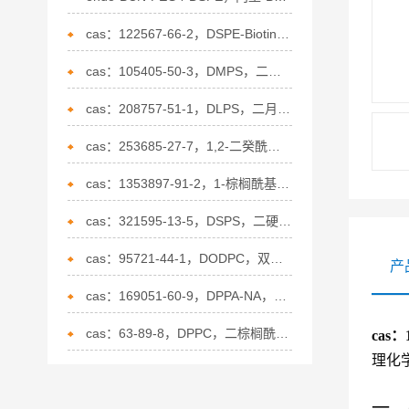
cas：122567-66-2，DSPE-Biotin，磷脂修饰生物素的应用
cas：105405-50-3，DMPS，二肉豆蔻酰磷脂酰丝氨酸(钠盐)的特点
cas：208757-51-1，DLPS，二月桂酰磷脂酰丝氨酸的概述
cas：253685-27-7，1,2-二癸酰基-sn-甘油-3-磷脂酰乙醇胺的应用
cas：1353897-91-2，1-棕榈酰基-2-炔丙基乙酰磷脂酰胆碱的描述
cas：321595-13-5，DSPS，二硬脂酰磷脂酰丝氨酸的介绍
cas：95721-44-1，DODPC，双十八烷二烯酰磷脂酰胆的介绍碱的性质
产
cas：169051-60-9，DPPA-NA，二棕榈酰磷脂酸(钠盐）的描述
cas：63-89-8，DPPC，二棕榈酰基卵磷脂的介绍
cas：
理化
一、