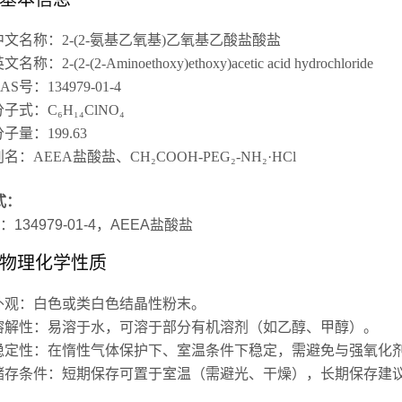
中文名称
：2-(2-氨基乙氧基)乙氧基乙酸盐酸盐
英文名称
：2-(2-(2-Aminoethoxy)ethoxy)acetic acid hydrochloride
CAS号
：134979-01-4
分子式
：C₆H₁₄ClNO₄
分子量
：199.63
别名
：AEEA盐酸盐、CH₂COOH-PEG₂-NH₂·HCl
式：
物理化学性质
外观
：白色或类白色结晶性粉末。
溶解性
：易溶于水，可溶于部分有机溶剂（如乙醇、甲醇）。
稳定性
：在惰性气体保护下、室温条件下稳定，需避免与强氧化
储存条件
：短期保存可置于室温（需避光、干燥），长期保存建议低