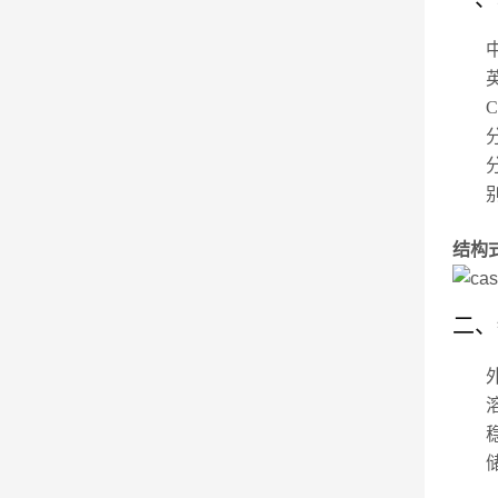
结构
二、