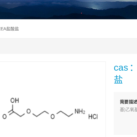
AEEA盐酸盐
cas
盐
简要描
基)乙氧