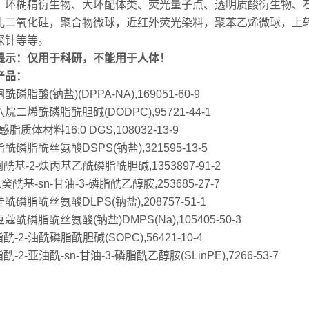
、环糊精衍生物、大环配体类、荧光量子点、透明质酸衍生物、
孔二氧化硅，聚合物微球，近红外荧光染料，聚苯乙烯微球，上转
探针等等。
提示：仅用于科研，不能用于人体！
产品：
酰磷脂酸(钠盐)(DPPA-NA),169051-60-9
烷二烯酰磷脂酰胆碱(DODPC),95721-44-1
感脂质体材料16:0 DGS,108032-13-9
酰磷脂酰丝氨酸DSPS(钠盐),321595-13-5
榈酰基-2-炔丙基乙酰磷脂酰胆碱,1353897-91-2
-二癸酰基-sn-甘油-3-磷脂酰乙醇胺,253685-27-7
酰磷脂酰丝氨酸DLPS(钠盐),208757-51-1
蔻酰磷脂酰丝氨酸(钠盐)DMPS(Na),105405-50-3
脂酰-2-油酰磷脂酰胆碱(SOPC),56421-10-4
酰-2-亚油酰-sn-甘油-3-磷脂酰乙醇胺(SLinPE),7266-53-7