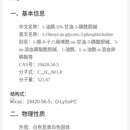
一、基本信息
中文名称
：1-油酰-SN-甘油-3-磷酰胆碱
英文名称
：1-Oleoyl-sn-glycero-3-phosphocholine
别名
：1-顺-9-十八碳烯酰-sn-甘油-3-磷酸胆碱、3-
sn-溶血磷脂酰胆碱、1-油酰、L-γ-油酰-α-溶血卵
磷脂等
CAS号
：19420-56-5
分子式
：C₂₆H₅₂NO₇P
分子量
：521.67
结构式：
二、物理性质
外观
：白色至类白色固体