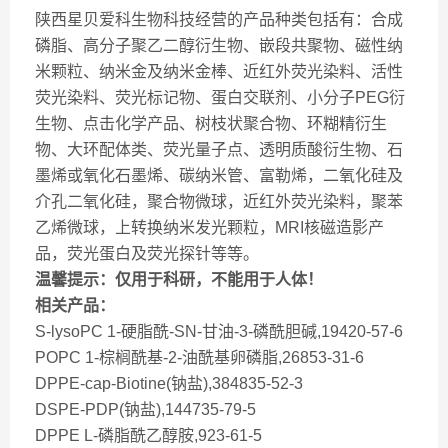
陕西星贝爱科生物科技经营的产品种类包括有：合成
磷脂、高分子聚乙二醇衍生物、嵌段共聚物、磁性纳
米颗粒、纳米金及纳米金棒、近红外荧光染料、活性
荧光染料、荧光标记物、蛋白交联剂、小分子PEG衍
生物、点击化学产品、树枝状聚合物、环糊精衍生
物、大环配体类、荧光量子点、透明质酸衍生物、石
墨烯或氧化石墨烯、碳纳米管、富勒烯，二氧化硅及
介孔二氧化硅，聚合物微球，近红外荧光染料，聚苯
乙烯微球，上转换纳米发光颗粒，MRI核磁造影产
品，荧光蛋白及荧光探针等等。
温馨提示：仅用于科研，不能用于人体！
相关产品：
S-lysoPC 1-硬脂酰-SN-甘油-3-磷酰胆碱,19420-57-6
POPC 1-棕榈酰基-2-油酰基卵磷脂,26853-31-6
DPPE-cap-Biotine(钠盐),384835-52-3
DSPE-PDP(钠盐),144735-79-5
DPPE L-磷脂酰乙醇胺,923-61-5