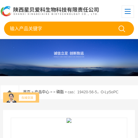
首页
>
产品中心
> >
磷脂
> cas：19420-56-5，O-LySoPC