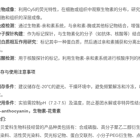
生物成像
：利用Cy5的荧光特性，在细胞或组织中观察生物素的分布，研究
细胞和组织的深层成像。
免疫检测
：通过生物素-亲和素系统，与亲和素-酶或其他标记物结合，增
分子探针构建
：作为标记探针，与生物素化的分子（如抗体、核酸等）结
蛋白质相互作用研究
：标记其中一种蛋白质，然后通过亲和素捕获和分离
系。
核酸检测
：用于核酸探针的标记，利用生物素-亲和素系统进行核酸序列的
储存与使用注意事项
储存条件
：建议储存在-20℃的避光、干燥环境中，避免频繁解冻和冷冻，
性。
使用条件
：实验需控制pH（7.2-7.5）及温度，防止基团水解或非特异
in-anthocyanin，生物素-花青素
们:
星贝爱科生物科技经营的产品种类包括有：合成磷脂、高分子聚乙二醇衍
光染料、活性荧光染料、荧光标记物、蛋白交联剂、小分子PEG衍生物、