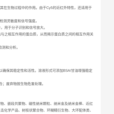
其在生物过程中的作用。由于Cy5的近红外特性，还适用于
强检测灵敏度和信号强度。
合，用于分子识别和信号放大。
出与之相互作用的蛋白质，从而揭示蛋白质之间的相互作用关
检测和分析。
以确保其稳定性和活性。溶液形式可添加BSA/甘油增强稳定
性结合；废弃物按生物危害处理。
生物、嵌段共聚物、磁性纳米颗粒、纳米金及纳米金棒、近红
点击化学产品、树枝状聚合物、环糊精衍生物、大环配体类、