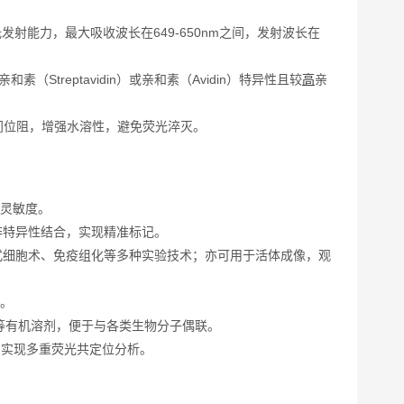
光发射能力，最大吸收波长在649-650nm之间，发射波长在
treptavidin）或亲和素（Avidin）特异性且较
高
亲
间位阻，增强水溶性，避免荧光淬灭。
测灵敏度。
非特异性结合，实现精准标记。
式细胞术、免疫组化等多种实验技术；亦可用于活体成像，观
测。
F等有机溶剂，便于与各类生物分子偶联。
分，实现多重荧光共定位分析。