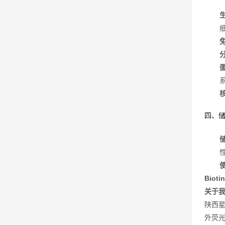
四、
Biot
关于我
陕西
外荧