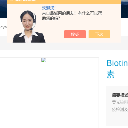
欢迎您！
来自局域网的朋友！有什么可以帮
助您的吗？
nthocyanin，生物素-花青素
Biot
素
简要描
荧光染料
疫检测及