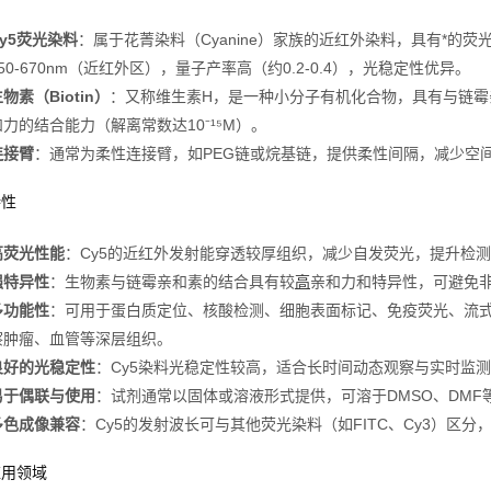
Cy5荧光染料
：属于花菁染料（Cyanine）家族的近红外染料，具有*的荧
650-670nm（近红外区），量子产率高（约0.2-0.4），光稳定性优异。
物素（Biotin）
：又称维生素H，是一种小分子有机化合物，具有与链霉亲和素（S
和力的结合能力（解离常数达10⁻¹⁵M）。
连接臂
：通常为柔性连接臂，如PEG链或烷基链，提供柔性间隔，减少空
特性
高荧光性能
：Cy5的近红外发射能穿透较厚组织，减少自发荧光，提升检
强特异性
：生物素与链霉亲和素的结合具有较
高
亲和力和特异性，可避免
多功能性
：可用于蛋白质定位、核酸检测、细胞表面标记、免疫荧光、流
察肿瘤、血管等深层组织。
良好的光稳定性
：Cy5染料光稳定性较高，适合长时间动态观察与实时监
易于偶联与使用
：试剂通常以固体或溶液形式提供，可溶于DMSO、DM
多色成像兼容
：Cy5的发射波长可与其他荧光染料（如FITC、Cy3）区
应用领域