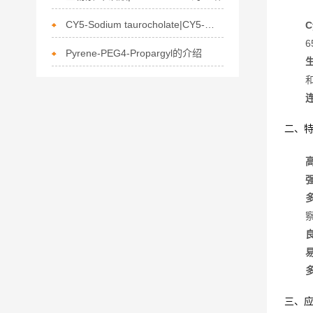
CY5-Sodium taurocholate|CY5-牛磺胆酸钠的描述
Pyrene-PEG4-Propargyl的介绍
生
二、
三、