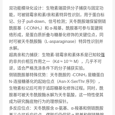
双功能模块化设计：生物素端提供分子捕获与固定功
能，可被链霉亲和素/亲和素特异性识别，用于蛋白标
记、分子 pull-down、信号检测；天冬酰胺端保留侧链
酰胺基（-CONH₂）和 α-羧基，酰胺基可参与氢键网
络形成，是蛋白质折叠与糖基化修饰的关键位点，同
时可被天冬酰胺酶（L-asparaginase）特异性识别并
水解。
超高亲和力捕获：生物素-链霉亲和素体系是已知较
强
的非共价相互作用之一（Kd ≈ 10⁻¹⁵ M），几乎不可
逆，适合严格洗涤条件下的分子捕获实验。
侧链酰胺基特殊优势：天冬酰胺的 -CONH₂ 是糖蛋白
N-连接糖基化的起始位点（Asn-X-Ser/Thr 序列），
生物素标记后可用于追踪糖基化修饰过程。同时，酰
胺基可被天冬酰胺酶水解为天冬氨酸，这一特性使其
成为研究酶底物行为的理想探针。
多反应位点：天冬酰胺含 α-氨基、α-羧基和侧链酰胺
基三个可反应位点，偶联后仍保留 α-羧基和侧链酰胺