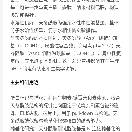
基，可进一步与蛋白质、多肽、纳米材料偶联，构建
多功能探针。
水溶性良好：天冬酰胺为强亲水性中性氨基酸，整体
分子水溶性优异，便于水相生物实验操作。
与天冬氨酸的本质区别：天冬氨酸（Asp）侧链为羧
基（-COOH），属酸性氨基酸，等电点 pI = 2.77；天
冬酰胺（Asn）侧链为酰胺基（-CONH₂），属中性氨
基酸，等电点 pI = 5.41。这一差异直接影响其在生理
pH 下的电荷状态和生物学功能。
主要科研用途
蛋白标记与捕获：利用生物素-链霉亲和素体系，将含
天冬酰胺结构的探针定向固定于链霉亲和素包被的磁
珠、ELISA板、芯片上，用于 pull-down 或检测。天
冬酰胺端保留与糖基化修饰蛋白的结合能力。
糖基化研究：天冬酰胺侧链酰胺基是 N-连接糖基化的