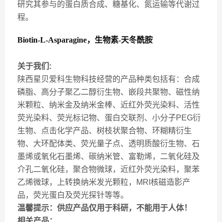
研究其参与的蛋白质合成、糖基化、氮运输等代谢过
程。
Biotin-L-Asparagine，生物素-天冬酰胺
关于我们:
陕西星贝爱科生物科技经营的产品种类包括有：合成
磷脂、高分子聚乙二醇衍生物、嵌段共聚物、磁性纳
米颗粒、纳米金及纳米金棒、近红外荧光染料、活性
荧光染料、荧光标记物、蛋白交联剂、小分子PEG衍
生物、点击化学产品、树枝状聚合物、环糊精衍生
物、大环配体类、荧光量子点、透明质酸衍生物、石
墨烯或氧化石墨烯、碳纳米管、富勒烯，二氧化硅及
介孔二氧化硅，聚合物微球，近红外荧光染料，聚苯
乙烯微球，上转换纳米发光颗粒，MRI核磁造影产
品，荧光蛋白及荧光探针等等。
温馨提示：供应产品仅用于科研，不能用于人体！
相关产品：