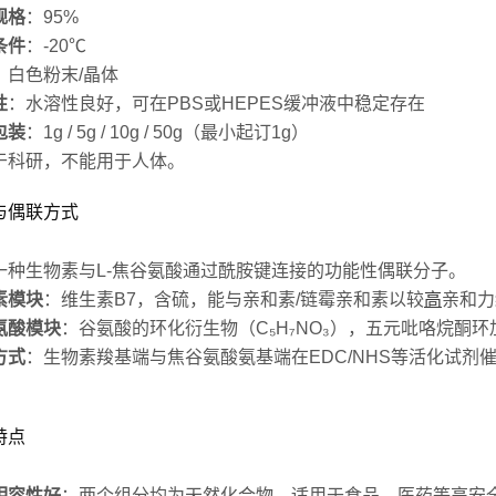
规格
：95%
条件
：-20℃
：白色粉末/晶体
性
：水溶性良好，可在PBS或HEPES缓冲液中稳定存在
包装
：1g / 5g / 10g / 50g（最小起订1g）
于科研，不能用于人体。
与偶联方式
一种生物素与L-焦谷氨酸通过酰胺键连接的功能性偶联分子。
素模块
：维生素B7，含硫，能与亲和素/链霉亲和素以较
高
亲和力
氨酸模块
：谷氨酸的环化衍生物（C₅H₇NO₃），五元吡咯烷酮
方式
：生物素羧基端与焦谷氨酸氨基端在EDC/NHS等活化试
特点
相容性好
：两个组分均为天然化合物，适用于食品、医药等高安