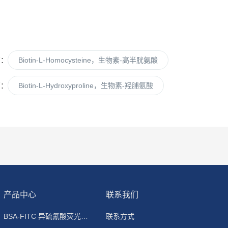
篇：
Biotin-L-Homocysteine，生物素-高半胱氨酸
篇：
Biotin-L-Hydroxyproline，生物素-羟脯氨酸
产品中心
联系我们
BSA-FITC 异硫氰酸荧光素标记牛血清白蛋白
联系方式