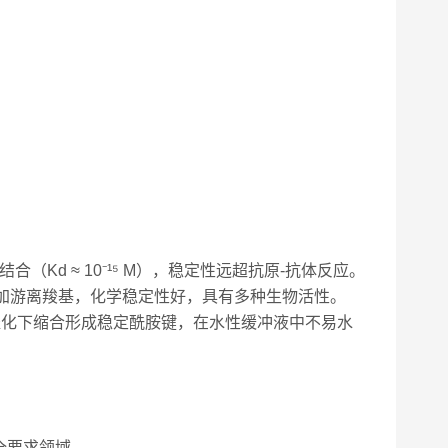
结合（Kd ≈ 10⁻¹⁵ M），稳定性远超抗原-抗体反应。
环加游离羧基，化学稳定性好，具有多种生物活性。
剂催化下缩合形成稳定酰胺键，在水性缓冲液中不易水
全要求领域。