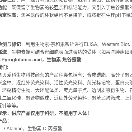
功能
：既保留了生物素的较
强
亲和标记能力，又引入了焦谷氨酸
稳定性高
：焦谷氨酸的环状结构不易降解，酰胺键在生理pH下稳
检测与标记
：利用生物素-亲和素系统进行ELISA、Western 
递送
：生物素端可结合靶细胞表面过表达的受体（如某些肿瘤细
L-Pyroglutamic acid，生物素-焦谷氨酸
我们:
星贝爱科生物科技经营的产品种类包括有：合成磷脂、高分子聚
米金棒、近红外荧光染料、活性荧光染料、荧光标记物、蛋白交联
、环糊精衍生物、大环配体类、荧光量子点、透明质酸衍生物、
孔二氧化硅，聚合物微球，近红外荧光染料，聚苯乙烯微球，上转
探针等等。
提示：供应产品仅用于科研，不能用于人体！
产品：
in-D-Alanine，生物素-D-丙氨酸