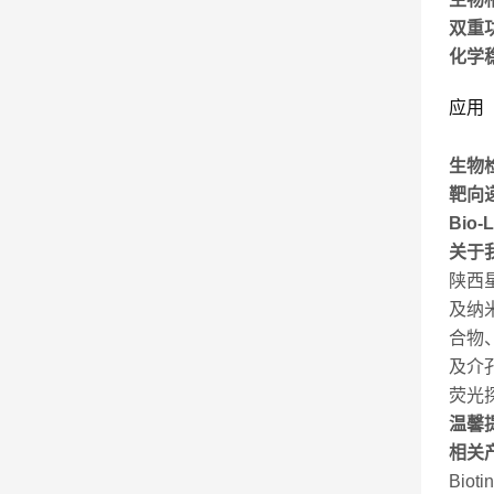
双重
化学
应用
生物
靶向
Bio-
关于
陕西
及纳
合物
及介
荧光
温馨
相关
Biot