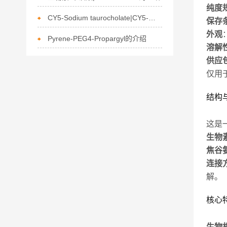
纯度
CY5-Sodium taurocholate|CY5-牛磺胆酸钠的描述
保存
外观
Pyrene-PEG4-Propargyl的介绍
溶解
供应
仅用
结构
这是
生物
焦谷
连接
解。
核心
生物