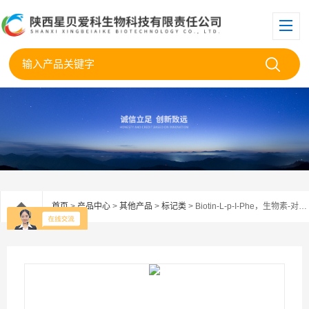
首页
>
产品中心
>
其他产品
>
标记类
> Biotin-L-p-I-Phe，生物素-对碘苯丙氨酸