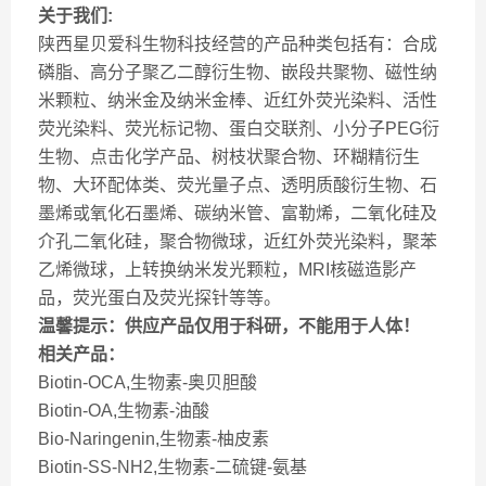
关于我们:
陕西星贝爱科生物科技经营的产品种类包括有：合成
磷脂、高分子聚乙二醇衍生物、嵌段共聚物、磁性纳
米颗粒、纳米金及纳米金棒、近红外荧光染料、活性
荧光染料、荧光标记物、蛋白交联剂、小分子PEG衍
生物、点击化学产品、树枝状聚合物、环糊精衍生
物、大环配体类、荧光量子点、透明质酸衍生物、石
墨烯或氧化石墨烯、碳纳米管、富勒烯，二氧化硅及
介孔二氧化硅，聚合物微球，近红外荧光染料，聚苯
乙烯微球，上转换纳米发光颗粒，MRI核磁造影产
品，荧光蛋白及荧光探针等等。
温馨提示：供应产品仅用于科研，不能用于人体！
相关产品：
Biotin-OCA,生物素-奥贝胆酸
Biotin-OA,生物素-油酸
Bio-Naringenin,生物素-柚皮素
Biotin-SS-NH2,生物素-二硫键-氨基