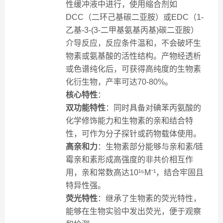
性缓冲液中进行，使用缩合剂如
DCC（二环己基碳二亚胺）或EDC（1-
乙基-3-(3-二甲基氨基丙基)碳二亚胺）
介导反应，反应条件温和，不会破坏生
物素或氨基酸的活性结构。产物经透析
或色谱纯化后，可获得高纯度的生物素
化衍生物，产率可达70-80%。
核心特性
：
双功能特性
：同时具备对碘苯丙氨酸的
化学修饰能力和生物素的亲和结合特
性，可作为分子探针或药物载体使用。
高亲和力
：生物素部分能够与亲和素/链
霉亲和素形成高强度的非共价相互作
用，亲和常数高达10¹⁵M⁻¹，结合牢固且
特异性强。
荧光特性
：继承了生物素的荧光特性，
能够在生物实验中发出荧光，便于观察