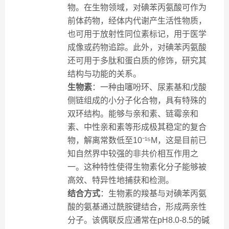
物。在生物领域，对碘苯丙氨酸可作为
前体药物，经体内代谢产生活性物质，
也可用于放射性同位素标记，用于医学
成像或药物追踪。此外，对碘苯丙氨酸
还可用于多肽和蛋白质的修饰，研究其
结构与功能的关系。
生物素
：一种由噻吩环、尿素基和戊酸
侧链组成的小分子化合物，具有特殊的
双环结构。能够与亲和素、链霉亲和
素、中性亲和素等形成极其稳定的复合
物，解离常数低至10⁻¹⁵M，这是目前已
知自然界中较强的非共价相互作用之
一。这种特性使得生物素化分子能够被
高效、特异性地捕获和检测。
结合方式
：生物素的羧基与对碘苯丙氨
酸的氨基通过酰胺键结合，形成两亲性
分子。该偶联反应通常在pH8.0-8.5的碱