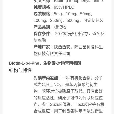
英文名称
：Biotin-p-iodophenylalanine
纯度规格
：95% HPLC
包装规格
：5mg、10mg、50mg、
100mg、250mg、500mg，可定制包装
产品类别
：标记物
保存条件
：-20℃避光密封保存，避免反
复冻融
产地厂家
：陕西西安，陕西星贝爱科生
物科技有限责任公司
Biotin-L-p-I-Phe，生物素-对碘苯丙氨酸
结构与特性
对碘苯丙氨酸
：一种有机化合物，分子
式为C₉H₁₀INO₂，是苯丙氨酸的衍生
物，苯环对位被碘原子取代。具有良好
的反应活性，碘原子可作为偶联反应位
点，参与Suzuki偶联、Heck反应等有机
合成反应，用于制备各种苯丙氨酸衍生