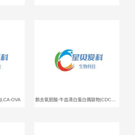
CA-OVA
鹅去氧胆酸-牛血清白蛋白偶联物|CDCA-BSA