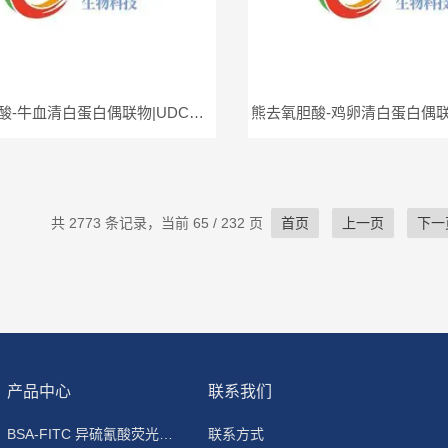
熊去氧胆酸-牛血清白蛋白偶联物|UDCA-BSA
共 2773 条记录，当前 65 / 232 页
首页
上一页
下一
产品中心
联系我们
BSA-FITC 异硫氰酸荧光素标记牛血清白蛋白
联系方式