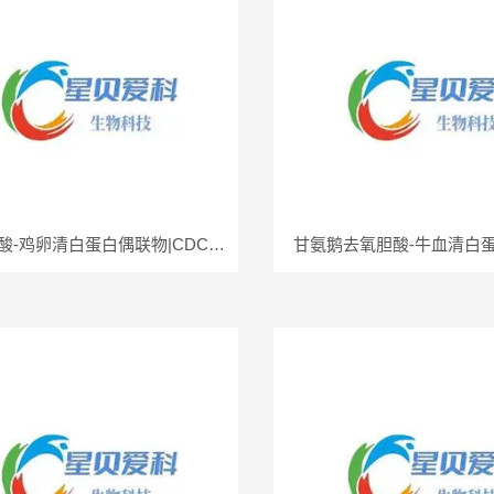
鹅去氧胆酸-鸡卵清白蛋白偶联物|CDCA-OVA
甘氨鹅去氧胆酸-牛血清白