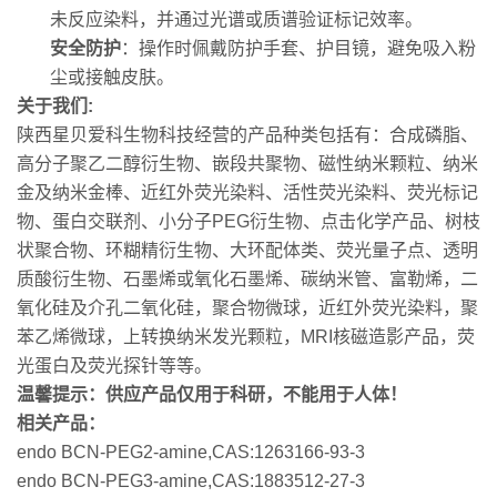
未反应染料，并通过光谱或质谱验证标记效率。
安全防护
：操作时佩戴防护手套、护目镜，避免吸入粉
尘或接触皮肤。
关于我们:
陕西星贝爱科生物科技经营的产品种类包括有：合成磷脂、
高分子聚乙二醇衍生物、嵌段共聚物、磁性纳米颗粒、纳米
金及纳米金棒、近红外荧光染料、活性荧光染料、荧光标记
物、蛋白交联剂、小分子PEG衍生物、点击化学产品、树枝
状聚合物、环糊精衍生物、大环配体类、荧光量子点、透明
质酸衍生物、石墨烯或氧化石墨烯、碳纳米管、富勒烯，二
氧化硅及介孔二氧化硅，聚合物微球，近红外荧光染料，聚
苯乙烯微球，上转换纳米发光颗粒，MRI核磁造影产品，荧
光蛋白及荧光探针等等。
温馨提示：供应产品仅用于科研，不能用于人体！
相关产品：
endo BCN-PEG2-amine,CAS:1263166-93-3
endo BCN-PEG3-amine,CAS:1883512-27-3