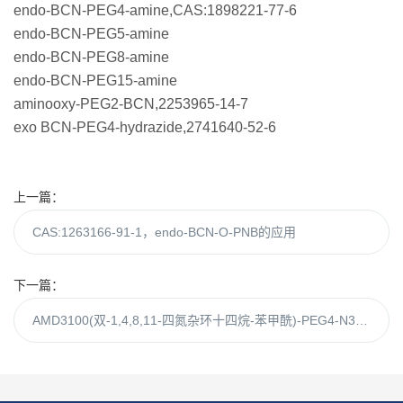
endo-BCN-PEG4-amine,CAS:1898221-77-6
endo-BCN-PEG5-amine
endo-BCN-PEG8-amine
endo-BCN-PEG15-amine
aminooxy-PEG2-BCN,2253965-14-7
exo BCN-PEG4-hydrazide,2741640-52-6
上一篇：
CAS:1263166-91-1，endo-BCN-O-PNB的应用
下一篇：
AMD3100(双-1,4,8,11-四氮杂环十四烷-苯甲酰)-PEG4-N3的特点