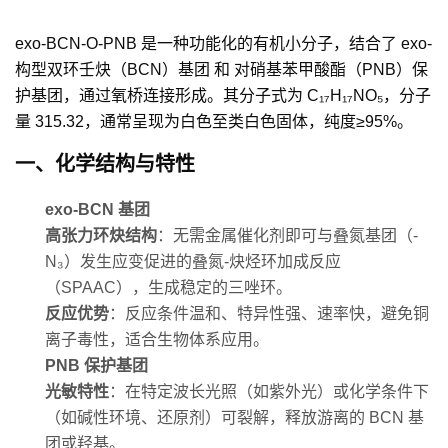
exo-BCN-O-PNB
是一种功能化的有机小分子，结合了
exo-
构型双环壬炔（BCN）基团
和
对硝基苯甲酸酯（PNB）保
护基团
，通过氧桥连接形成。其分子式为
C₁₇H₁₇NO₅
，分子
量
315.32
，通常呈现为白色至类白色固体，纯度≥95%。
一、化学结构与特性
exo-BCN 基团
高张力环炔结构
：无需金属催化剂即可与叠氮基团（-
N₃）发生应变促进的叠氮-炔烃环加成反应
（SPAAC），生成稳定的三唑环。
反应优势
：反应条件温和、特异性强、速率快，避免铜
离子毒性，适合生物体系应用。
PNB 保护基团
光敏特性
：在特定波长光照（如紫外光）或化学条件下
（如碱性环境、还原剂）可裂解，释放游离的 BCN 基
团或羟基。