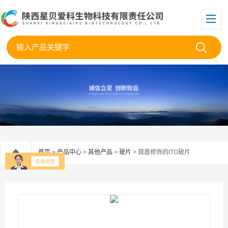
首页
>
产品中心
>
其他产品
>
玻片
> 巯基修饰的ITO玻片