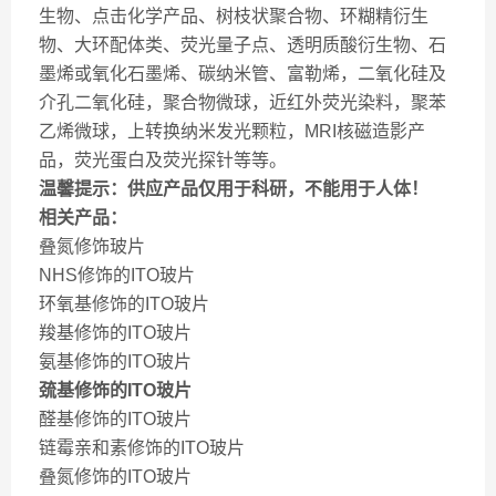
生物、点击化学产品、树枝状聚合物、环糊精衍生
物、大环配体类、荧光量子点、透明质酸衍生物、石
墨烯或氧化石墨烯、碳纳米管、富勒烯，二氧化硅及
介孔二氧化硅，聚合物微球，近红外荧光染料，聚苯
乙烯微球，上转换纳米发光颗粒，MRI核磁造影产
品，荧光蛋白及荧光探针等等。
温馨提示：供应产品仅用于科研，不能用于人体！
相关产品：
叠氮修饰玻片
NHS修饰的ITO玻片
环氧基修饰的ITO玻片
羧基修饰的ITO玻片
氨基修饰的ITO玻片
巯基修饰的ITO玻片
醛基修饰的ITO玻片
链霉亲和素修饰的ITO玻片
叠氮修饰的ITO玻片