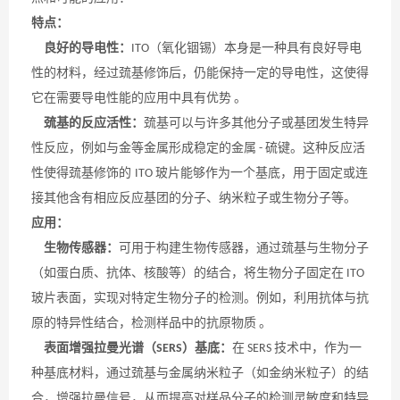
特点：
良好的导电性：
（氧化铟锡）本身是一种具有良好导电
ITO
性的材料，经过巯基修饰后，仍能保持一定的导电性，这使得
它在需要导电性能的应用中具有优势
。
巯基的反应活性：
巯基可以与许多其他分子或基团发生特异
性反应，例如与金等金属形成稳定的金属
硫键。这种反应活
-
性使得巯基修饰的
玻片能够作为一个基底，用于固定或
连
ITO
接其他含有相应反应基团的分子、纳米粒子或生物分子等。
应用：
生物传感器：
可用于构建生物传感器，通过巯基与生物分子
（如蛋白质、抗体、核酸等）的结合，将生物分子固定在
ITO
玻片表面，实现对特定生物分子的检测。例如，利用抗体与抗
原的特异性结合，检测样品中的抗原物质
。
表面增强拉曼光谱（
）基底：
在
技术中，作为一
SERS
SERS
种基底材料，通过巯基与金属纳米粒子（如金纳米粒子）的结
合，增强拉曼信号，从而提高对样品分子的检测灵敏度和特异