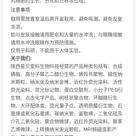
究细胞的生长、分化和迁移等过程。
注意事项
取用需放置室温后再开盖取用，避免吸潮，避免反复
冻溶。
如与皮肤接触请用肥皂和大量的水冲洗；与眼睛接触
请用水冲洗眼睛作为预防措施。
仅用于科研，不能用于人体实验。
关于我们:
陕西星贝爱科生物科技经营的产品种类包括有：合成
磷脂、高分子聚乙二醇衍生物、嵌段共聚物、磁性纳
米颗粒、纳米金及纳米金棒、近红外荧光染料、活性
荧光染料、荧光标记物、蛋白交联剂、小分子PEG衍
生物、点击化学产品、树枝状聚合物、环糊精衍生
物、大环配体类、荧光量子点、透明质酸衍生物、石
墨烯或氧化石墨烯、碳纳米管、富勒烯，二氧化硅及
介孔二氧化硅，聚合物微球，近红外荧光染料，聚苯
乙烯微球，上转换纳米发光颗粒，MRI核磁造影产