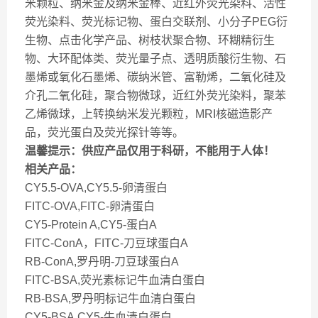
米颗粒、纳米金及纳米金棒、近红外荧光染料、活性
荧光染料、荧光标记物、蛋白交联剂、小分子PEG衍
生物、点击化学产品、树枝状聚合物、环糊精衍生
物、大环配体类、荧光量子点、透明质酸衍生物、石
墨烯或氧化石墨烯、碳纳米管、富勒烯，二氧化硅及
介孔二氧化硅，聚合物微球，近红外荧光染料，聚苯
乙烯微球，上转换纳米发光颗粒，MRI核磁造影产
品，荧光蛋白及荧光探针等等。
温馨提示：供应产品仅用于科研，不能用于人体！
相关产品：
CY5.5-OVA,CY5.5-卵清蛋白
FITC-OVA,FITC-卵清蛋白
CY5-Protein A,CY5-蛋白A
FITC-ConA，FITC-刀豆球蛋白A
RB-ConA,罗丹明-刀豆球蛋白A
FITC-BSA,荧光素标记牛血清白蛋白
RB-BSA,罗丹明标记牛血清白蛋白
CY5-BSA,CY5-牛血清白蛋白