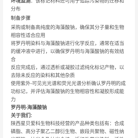
环境监测
：该标记材料还可用于追踪污染物的迁移和
分布
制备步骤
采购或制备高纯度的海藻酸钠，确保其分子量和生物
相容性适合应用
将罗丹明染料与海藻酸钠进行化学反应，通常在适当
的缓冲液中进行，以确保罗丹明与海藻酸钠的有效结
合
反应完成后，通过透析或凝胶过滤纯化标记产物，以
去除未反应的染料和其他杂质
使用紫外-可见光光谱和荧光光谱分析确认罗丹明的成
功标记，并评估海藻酸钠的生物相容性和凝胶形成能
力
罗丹明-海藻酸钠
关于我们:
陕西星贝爱科生物科技经营的产品种类包括有：合成
磷脂、高分子聚乙二醇衍生物、嵌段共聚物、磁性纳