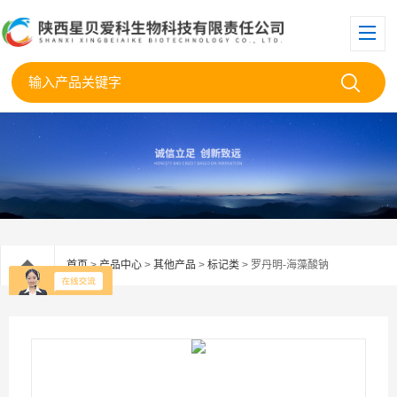
首页
>
产品中心
>
其他产品
>
标记类
> 罗丹明-海藻酸钠