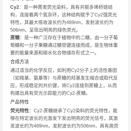
Cy2
：是一种菁类荧光染料，具有共轭多烯桥链结
构，连接着两个氮杂环，这种结构赋予了Cy2强荧光
特性，其最大吸收波长约为489nm，发射波长约为
506nm，呈现出明亮的绿色荧光。
蔗糖
：是一种广泛存在于植物中的二糖，由一分子葡
萄糖和一分子果糖通过糖苷键连接而成，是生物体重
要的能量来源和碳水化合物储存形式之一。
合成方法
通过适当的化学反应，如利用Cy2分子上的活性基团
（如羧基、氨基等）与蔗糖的羟基发生缩合或取代反
应，形成稳定的共价键，将Cy2连接到蔗糖上，从而
构建出具有荧光示踪能力的Cy2-蔗糖。
产品特性
荧光特性
：Cy2-蔗糖继承了Cy2染料的荧光特性，能
够在特定波长的光激发下发出明亮的荧光信号，其激
发波长约为489nm，发射波长约为506nm，具有高荧