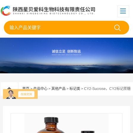
首页
>
产品中心
>
其他产品
>
标记类
> CY2-Sucrose，CY2标记蔗糖