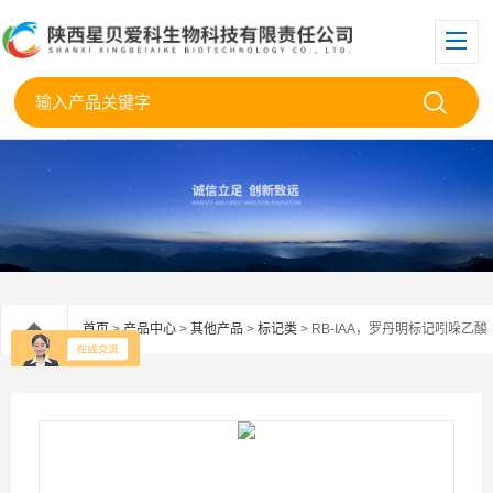
首页
>
产品中心
>
其他产品
>
标记类
> RB-IAA，罗丹明标记吲哚乙酸