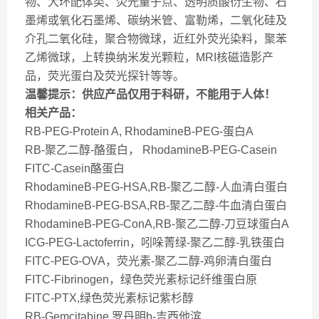
物、大环配体类、荧光量子点、透明质酸衍生物、石
墨烯或氧化石墨烯、碳纳米管、富勒烯，二氧化硅及
介孔二氧化硅，聚合物微球，近红外荧光染料，聚苯
乙烯微球，上转换纳米发光颗粒，MRI核磁造影产
品，荧光蛋白及荧光探针等等。
温馨提示：供应产品仅用于科研，不能用于人体！
相关产品：
RB-PEG-Protein A, RhodamineB-PEG-蛋白A
RB-聚乙二醇-酪蛋白， RhodamineB-PEG-Casein
FITC-Casein酪蛋白
RhodamineB-PEG-HSA,RB-聚乙二醇-人血清白蛋白
RhodamineB-PEG-BSA,RB-聚乙二醇-牛血清白蛋白
RhodamineB-PEG-ConA,RB-聚乙二醇-刀豆球蛋白A
ICG-PEG-Lactoferrin，吲哚菁绿-聚乙二醇-乳铁蛋白
FITC-PEG-OVA，荧光素-聚乙二醇-鸡卵清白蛋白
FITC-Fibrinogen，绿色荧光素标记纤维蛋白原
FITC-PTX,绿色荧光素标记紫杉醇
RB-Gemcitabine,罗丹明b-吉西他滨