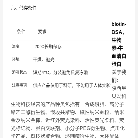
六、储存条件
biotin-
条件
要求
BSA，
生物
-20°C长期保存
温度
素-牛
血清白
干燥、避光
环境
蛋白
关于我
短期4°C，分装避免反复冻融
溶液状态
们:
供应产品仅用于科研，不能用于人体实验
注意事项
陕西星
贝爱科
生物科技经营的产品种类包括有：合成磷脂、高分子
聚乙二醇衍生物、嵌段共聚物、磁性纳米颗粒、纳米
金及纳米金棒、近红外荧光染料、活性荧光染料、荧
光标记物、蛋白交联剂、小分子PEG衍生物、点击化
学产品、树枝状聚合物、环糊精衍生物、大环配体