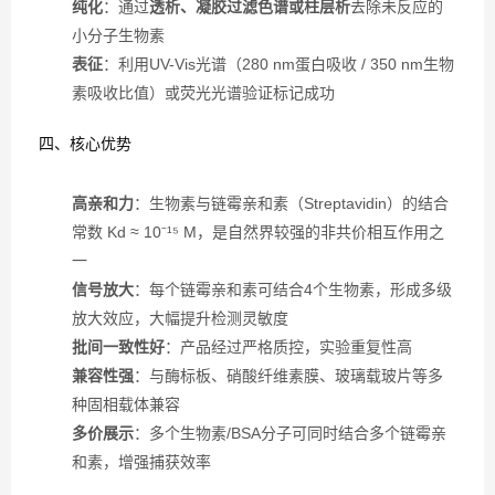
纯化
：通过
透析、凝胶过滤色谱或柱层析
去除未反应的
小分子生物素
表征
：利用UV-Vis光谱（280 nm蛋白吸收 / 350 nm生物
素吸收比值）或荧光光谱验证标记成功
四、核心优势
高亲和力
：生物素与链霉亲和素（Streptavidin）的结合
常数 Kd ≈ 10⁻¹⁵ M，是自然界较强的非共价相互作用之
一
信号放大
：每个链霉亲和素可结合4个生物素，形成多级
放大效应，大幅提升检测灵敏度
批间一致性好
：产品经过严格质控，实验重复性高
兼容性强
：与酶标板、硝酸纤维素膜、玻璃载玻片等多
种固相载体兼容
多价展示
：多个生物素/BSA分子可同时结合多个链霉亲
和素，增强捕获效率