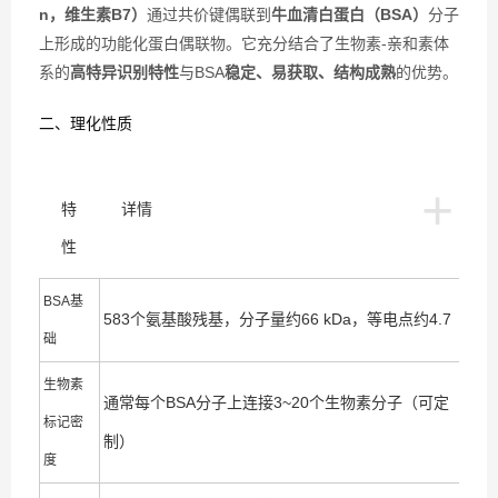
n，维生素B7）
通过共价键偶联到
牛血清白蛋白（BSA）
分子
上形成的功能化蛋白偶联物。它充分结合了生物素-亲和素体
系的
高特异识别特性
与BSA
稳定、易获取、结构成熟
的优势。
二、理化性质
+
特
详情
性
BSA基
583个氨基酸残基，分子量约66 kDa，等电点约4.7
础
生物素
通常每个BSA分子上连接3~20个生物素分子（可定
标记密
制）
度