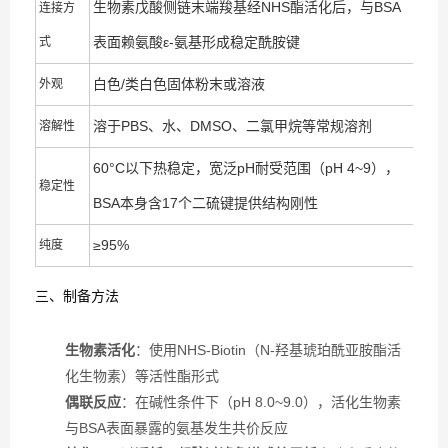
生物素戊酸侧链末端羧基经NHS酯活化后，与BSA
连接方
表面赖氨酸ε-氨基形成稳定
酰胺键
式
白色/类白色固体粉末或溶液
外观
溶于PBS、水、DMSO、二氯甲烷等常规溶剂
溶解性
60°C以下热稳定，宽泛pH耐受范围（pH 4~9），
稳定性
BSA本身含17个二硫键提供结构刚性
≥95%
纯度
三、制备方法
生物素活化
：使用NHS-Biotin（N-羟基琥珀酰亚胺酯活
化生物素）等活性酯形式
偶联反应
：在碱性条件下（pH 8.0~9.0），活化生物素
与BSA表面暴露的氨基发生共价反应