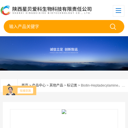
首页
>
产品中心
>
其他产品
>
标记类
> Biotin-Heptadecylamine，生物素-正十七胺