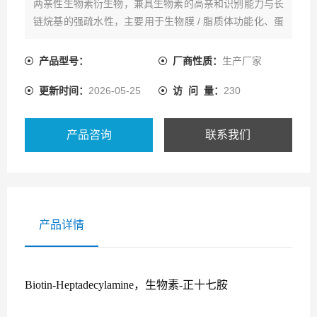
两亲性生物素衍生物，兼具生物素的高亲和识别能力与长
链烷基的强疏水性，主要用于生物膜 / 脂质体功能化、蛋
白固定化与疏水界面生物偶联等科研场景。
产品型号：
厂商性质：
生产厂家
更新时间：
2026-05-25
访 问 量：
230
产品咨询
联系我们
产品详情
Biotin-Heptadecylamine，生物素-正十七胺