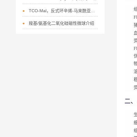
TCO-Mal，反式环辛烯-马来酰亚胺的描述
F
羧基/氨基化二氧化硅磁性微球介绍
二、