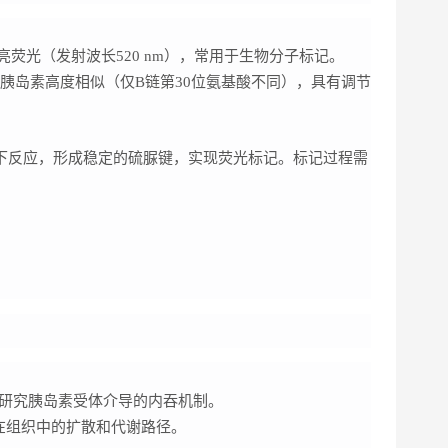
亮荧光（发射波长520 nm），常用于生物分子标记。
人胰岛素高度相似（仅B链第30位氨基酸不同），具有调节
件下反应，形成稳定的硫脲键，实现荧光标记。标记过程需
，研究胰岛素受体介导的内吞机制。
在组织中的扩散和代谢路径。