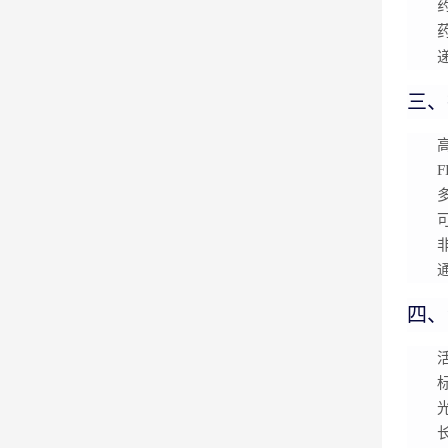
三、
四、