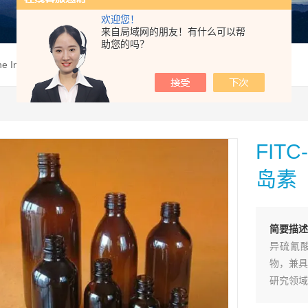
欢迎您！
来自局域网的朋友！有什么可以帮
助您的吗？
ine Insulin，FITC-猪胰岛素
FITC
岛素
简要描
异硫氰酸
物，兼具
研究领域