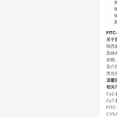
FITC
关于
陕西
及纳
合物
及介
荧光
温馨
相关
Cy2-
Cy7-
FITC
CY5-