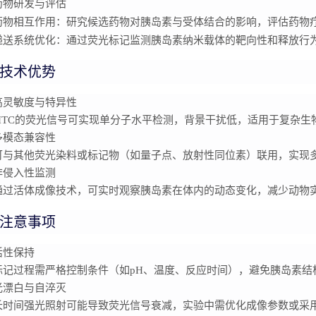
药物研发与评估
药物相互作用
：研究候选药物对胰岛素与受体结合的影响，评估药物
递送系统优化
：通过荧光标记监测胰岛素纳米载体的靶向性和释放行
技术优势
高灵敏度与特异性
FITC的荧光信号可实现单分子水平检测，背景干扰低，适用于复杂生
多模态兼容性
可与其他荧光染料或标记物（如量子点、放射性同位素）联用，实现
非侵入性监测
通过活体成像技术，可实时观察胰岛素在体内的动态变化，减少动物
注意事项
活性保持
标记过程需严格控制条件（如pH、温度、反应时间），避免胰岛素结
光漂白与自淬灭
长时间强光照射可能导致荧光信号衰减，实验中需优化成像参数或采