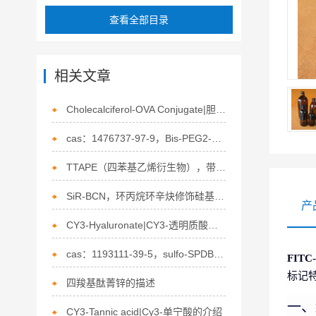
查看全部目录
相关文章
Cholecalciferol-OVA Conjugate|胆钙化醇-鸡卵清白蛋白偶联物的介绍
cas：1476737-97-9，Bis-PEG2-endo-BCN的介绍
TTAPE（四苯基乙烯衍生物），带正电荷的介绍
SiR-BCN，环丙烷环辛炔修饰硅基罗丹明的应用
产
CY3-Hyaluronate|CY3-透明质酸的描述
cas：1193111-39-5，sulfo-SPDB，磺酸基-SPDB的介绍
FITC
标记
四羧基酞菁锌的描述
一、
CY3-Tannic acid|Cy3-单宁酸的介绍