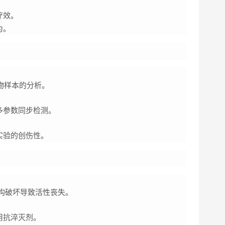
疗效。
为。
物样本的分析。
多参数同步检测。
实验的创伤性。
构破坏导致活性丧失。
用抗淬灭剂。