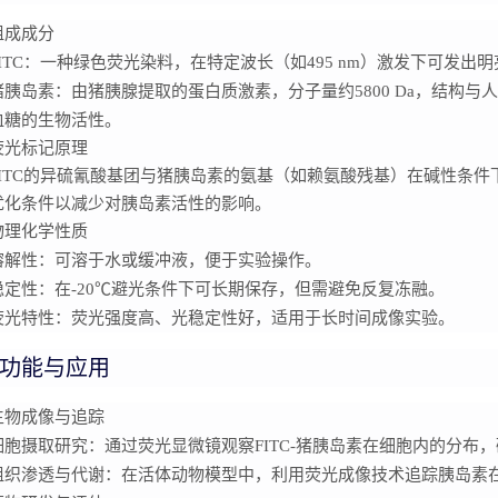
组成成分
ITC
：一种绿色荧光染料，在特定波长（如495 nm）激发下可发出明
猪胰岛素
：由猪胰腺提取的蛋白质激素，分子量约5800 Da，结构与
血糖的生物活性。
荧光标记原理
FITC的异硫氰酸基团与猪胰岛素的氨基（如赖氨酸残基）在碱性条
优化条件以减少对胰岛素活性的影响。
物理化学性质
溶解性
：可溶于水或缓冲液，便于实验操作。
稳定性
：在-20℃避光条件下可长期保存，但需避免反复冻融。
荧光特性
：荧光强度高、光稳定性好，适用于长时间成像实验。
功能与应用
生物成像与追踪
细胞摄取研究
：通过荧光显微镜观察FITC-猪胰岛素在细胞内的分布
组织渗透与代谢
：在活体动物模型中，利用荧光成像技术追踪胰岛素