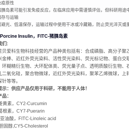
免疫原性
猪胰岛素可能引发免疫反应，在临床应用中需谨慎评估，但科研用途
储存与运输
需避光、低温保存，运输过程中使用干冰或冷藏箱，防止荧光淬灭或
-Porcine Insulin，FITC-猪胰岛素
我们:
星贝爱科生物科技经营的产品种类包括有：合成磷脂、高分子聚
米金棒、近红外荧光染料、活性荧光染料、荧光标记物、蛋白交联
、环糊精衍生物、大环配体类、荧光量子点、透明质酸衍生物、
孔二氧化硅，聚合物微球，近红外荧光染料，聚苯乙烯微球，上转
探针等等。
提示：供应产品仅用于科研，不能用于人体！
产品：
姜黄素，CY2-Curcumin
葛根素，CY7-Puerarin
-亚油酸，FITC-Linoleic acid
胆固醇,CY5-Cholesterol