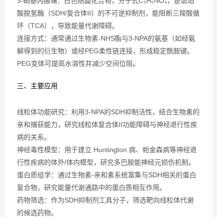
3-硝基丙酸端：白色结晶化合物，分子式C₃H₅NO₄，是琥珀
酸脱氢酶（SDH/复合体II）的不可逆抑制剂，能阻断三羧酸循
环（TCA），导致能量代谢障碍。
连接方式：通常通过生物素-NHS酯与3-NPA的氨基（如经氨
解得到的衍生物）或经PEG柔性链连接，形成稳定酰胺键。
PEG变体可提高水溶性并减少空间位阻。
三、主要应用
线粒体功能研究：利用3-NPA的SDH抑制活性，结合生物素的
亲和捕获能力，研究线粒体复合体II功能障碍与神经退行性疾
病的关系。
神经毒性模型：用于建立 Huntington 病、帕金森病等神经退
行性疾病的体外/体内模型，研究多巴胺能神经元损伤机制。
蛋白质组学：通过生物素-亲和素系统富集与SDH相关的蛋白
复合物，研究能量代谢通路中的蛋白质相互作用。
药物筛选：作为SDH抑制剂工具分子，筛选靶向线粒体代谢
的候选药物。