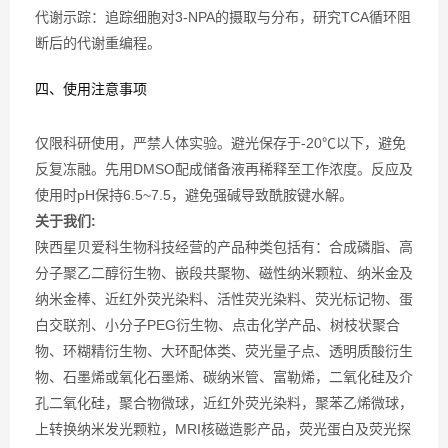
代谢示踪：追踪细胞对3-NPA的摄取与分布，研究TCA循环阻
断后的代谢重编程。
四、使用注意事项
仅限科研使用，严禁人体实验。避光保存于-20℃以下，避免
反复冻融。先用DMSO配成储备液再稀释至工作浓度。反应及
使用时pH保持6.5~7.5，避免强碱导致酰胺键水解。
关于我们:
陕西星贝爱科生物科技经营的产品种类包括有：合成磷脂、高
分子聚乙二醇衍生物、嵌段共聚物、磁性纳米颗粒、纳米金及
纳米金棒、近红外荧光染料、活性荧光染料、荧光标记物、蛋
白交联剂、小分子PEG衍生物、点击化学产品、树枝状聚合
物、环糊精衍生物、大环配体类、荧光量子点、透明质酸衍生
物、石墨烯或氧化石墨烯、碳纳米管、富勒烯，二氧化硅及介
孔二氧化硅，聚合物微球，近红外荧光染料，聚苯乙烯微球，
上转换纳米发光颗粒，MRI核磁造影产品，荧光蛋白及荧光探