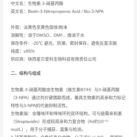
中文名：生物素-3-硝基丙酸
英文名：Biotin-3-Nitropropionic Acid / Bio-3-NPA
外观：淡黄色至黄色固体/粉末
溶解性：溶于DMSO、DMF，微溶于水
保存条件：-20℃ 避光、防潮、密封保存，避免反复冻融
纯度：≥95%
供应商：陕西星贝爱科生物科技有限责任公司
二、结构与组成
生物素-3-硝基丙酸由生物素（维生素B7/H）与3-硝基丙酸
（3-NPA）通过共价键偶联而成，兼具生物素的高亲和力标记
特性与3-NPA的代谢抑制活性。
生物素端：含噻唑环和咪唑环的双环结构，可与链霉亲和素
（Streptavidin）形成较高亲和力复合物（Kd约10⁻¹⁵
mol/L），用于分子捕获、富集与检测。